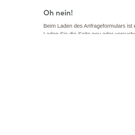
Oh nein!
Beim Laden des Anfrageformulars ist e
Laden Sie die Seite neu oder versuch
DA
MEHR ERFAHREN