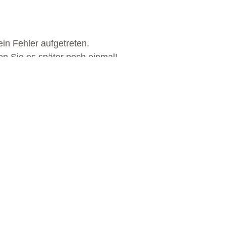
in Fehler aufgetreten.
en Sie es später noch einmal!
S EGGENTAL ERWARTET 
MEHR ERFAHREN
MEHR ERFAHREN