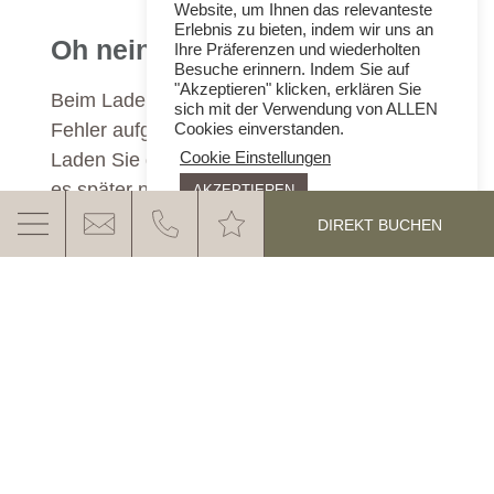
Website, um Ihnen das relevanteste
Erlebnis zu bieten, indem wir uns an
Oh nein!
Ihre Präferenzen und wiederholten
Besuche erinnern. Indem Sie auf
"Akzeptieren" klicken, erklären Sie
Beim Laden des Anfrageformulars ist ein
sich mit der Verwendung von ALLEN
Fehler aufgetreten.
Cookies einverstanden.
Laden Sie die Seite neu oder versuchen Sie
Cookie Einstellungen
es später noch einmal!
AKZEPTIEREN
DIREKT BUCHEN
DAS EGGENTAL ERWARTET
SIE
MEHR ERFAHREN
Kontakt & Anfahrt