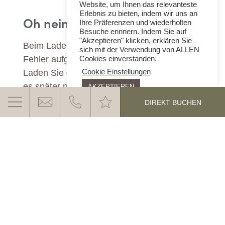
Website, um Ihnen das relevanteste
Erlebnis zu bieten, indem wir uns an
Oh nein!
Ihre Präferenzen und wiederholten
Besuche erinnern. Indem Sie auf
"Akzeptieren" klicken, erklären Sie
Beim Laden des Anfrageformulars ist ein
sich mit der Verwendung von ALLEN
Fehler aufgetreten.
Cookies einverstanden.
Laden Sie die Seite neu oder versuchen Sie
Cookie Einstellungen
es später noch einmal!
AKZEPTIEREN
DIREKT BUCHEN
DAS EGGENTAL ERWARTET
SIE
MEHR ERFAHREN
Kontakt & Anfahrt