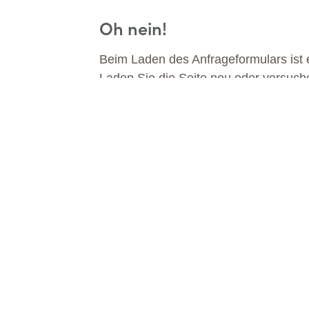
Oh nein!
Beim Laden des Anfrageformulars ist e
Laden Sie die Seite neu oder versuch
DA
MEHR ERFAHREN