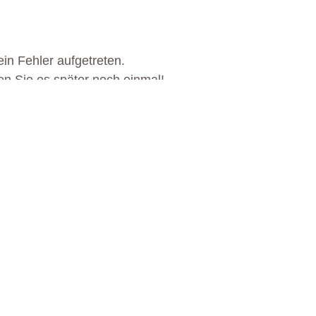
in Fehler aufgetreten.
en Sie es später noch einmal!
S EGGENTAL ERWARTET 
MEHR ERFAHREN
MEHR ERFAHREN