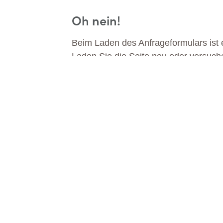
Oh nein!
Beim Laden des Anfrageformulars ist e
Laden Sie die Seite neu oder versuch
DA
MEHR ERFAHREN