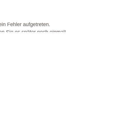
in Fehler aufgetreten.
en Sie es später noch einmal!
S EGGENTAL ERWARTET 
MEHR ERFAHREN
MEHR ERFAHREN