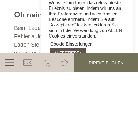
Website, um Ihnen das relevanteste
Erlebnis zu bieten, indem wir uns an
Oh nein!
Ihre Präferenzen und wiederholten
Besuche erinnern. Indem Sie auf
"Akzeptieren" klicken, erklären Sie
Beim Laden des Anfrageformulars ist ein
sich mit der Verwendung von ALLEN
Fehler aufgetreten.
Cookies einverstanden.
Laden Sie die Seite neu oder versuchen Sie
Cookie Einstellungen
es später noch einmal!
AKZEPTIEREN
DIREKT BUCHEN
DAS EGGENTAL ERWARTET
SIE
MEHR ERFAHREN
Kontakt & Anfahrt