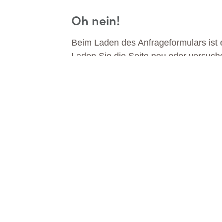
Oh nein!
Beim Laden des Anfrageformulars ist e
Laden Sie die Seite neu oder versuch
DA
MEHR ERFAHREN