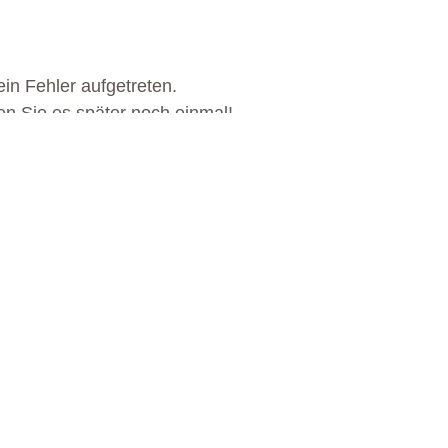
in Fehler aufgetreten.
en Sie es später noch einmal!
S EGGENTAL ERWARTET 
MEHR ERFAHREN
MEHR ERFAHREN