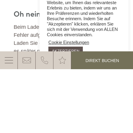
Website, um Ihnen das relevanteste
Erlebnis zu bieten, indem wir uns an
Oh nein!
Ihre Präferenzen und wiederholten
Besuche erinnern. Indem Sie auf
"Akzeptieren" klicken, erklären Sie
Beim Laden des Anfrageformulars ist ein
sich mit der Verwendung von ALLEN
Fehler aufgetreten.
Cookies einverstanden.
Laden Sie die Seite neu oder versuchen Sie
Cookie Einstellungen
es später noch einmal!
AKZEPTIEREN
DIREKT BUCHEN
DAS EGGENTAL ERWARTET
SIE
MEHR ERFAHREN
Kontakt & Anfahrt