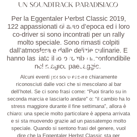
UN SOUNDTRACK PARADISIACO
Per la
Eggentaler
Herbst
Classic 2019,
122 appassionati di auto d’epoca ed i loro
co-driver si sono incontrati per un rally
molto speciale. Sono rimasti colpiti
dall’atmosfera e dalle delizie culinarie. E
hanno lasciato il loro rombo inconfondibile
nel magico paesaggio.
Alcuni eventi possono essere chiaramente
riconosciuti dalle voci che si mescolano al bar
dell’hotel. Se ci sono frasi come: “Puoi tirarlo su in
seconda marcia e lasciarlo andare” o: “il cambio ha lo
stress maggiore durante il fine settimana”, allora è
chiaro: una specie molto particolare è appena arrivata
e si sta muovendo grazie ad un passatempo molto
speciale. Quando si sentono frasi del genere, vuol
dire che la Eggentaler Herbst Classic sta per