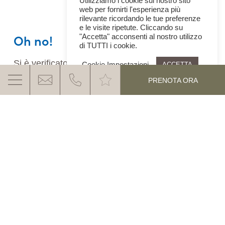
Utilizziamo i cookie sul nostro sito
web per fornirti l'esperienza più
rilevante ricordando le tue preferenze
e le visite ripetute. Cliccando su
Oh no!
"Accetta" acconsenti al nostro utilizzo
di TUTTI i cookie.
Si è verificato un errore imprevisto durante il
Cookie Impostazioni
ACCETTA
caricamento del widget di prenotazione.
PRENOTA ORA
Riprova più tardi.
LA VAL D'EGA VI ASPETTA
Contatti & come arrivare
SCOPRI DI PIÚ
Richiesta
Lavoro & carriera