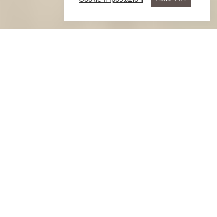
NUOVO DA LUGLIO 2026
RIPENSATO, FEDELE A SÉ STESSO
IL NUOVO GANIS RESORT – ATTIVITÀ E