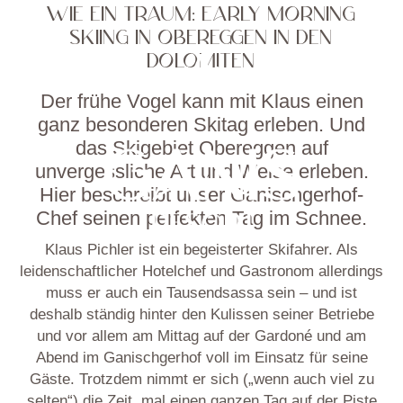
WIE EIN TRAUM: EARLY MORNING
SKIING IN OBEREGGEN IN DEN
DOLOMITEN
Der frühe Vogel kann mit Klaus einen
ganz besonderen Skitag erleben. Und
das Skigebiet Obereggen auf
unvergessliche Art und Weise erleben.
Hier beschreibt unser Ganischgerhof-
Chef seinen perfekten Tag im Schnee.
Klaus Pichler ist ein begeisterter Skifahrer. Als
leidenschaftlicher Hotelchef und Gastronom allerdings
muss er auch ein Tausendsassa sein – und ist
deshalb ständig hinter den Kulissen seiner Betriebe
und vor allem am Mittag auf der Gardoné und am
Abend im Ganischgerhof voll im Einsatz für seine
Gäste. Trotzdem nimmt er sich („wenn auch viel zu
selten“) die Zeit, mal einen ganzen Tag auf der Piste