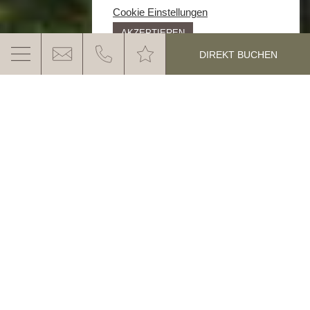
Cookie Einstellungen
AKZEPTIEREN
DIREKT BUCHEN
EINTAUCHEN & AUFTANKEN – INFINITY
POOL MIT BLICK AUF DEN
ROSENGARTEN
Eintauchen, loslassen und die Dolomiten aus einer
MEHR ERFAHREN
völlig neuen Perspektive erleben: Unser
neuer
Indoor & Outdoor Infinity Pool
verbindet stilvolle
Architektur mit der einzigartigen Naturkulisse des
Rosengartens. Im neuen Ganis Resort entsteht ein
Ort, an dem Sie
Energie aufladen und nachhaltig
auftanken
können – eingebettet in die