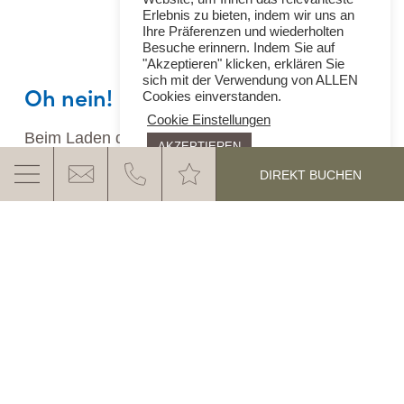
Erlebnis zu bieten, indem wir uns an
Ihre Präferenzen und wiederholten
Besuche erinnern. Indem Sie auf
"Akzeptieren" klicken, erklären Sie
sich mit der Verwendung von ALLEN
Oh nein!
Cookies einverstanden.
Cookie Einstellungen
Beim Laden des Buchungs-Widgets ist ein
AKZEPTIEREN
unerwarteter Fehler aufgetreten.
DIREKT BUCHEN
Bitte versuchen Sie es später erneut.
DAS EGGENTAL ERWARTET
SIE
MEHR ERFAHREN
Kontakt & Anfahrt