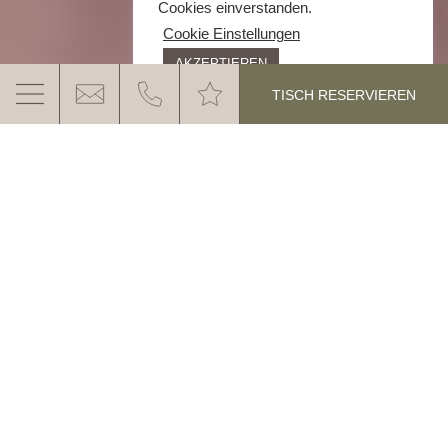
Cookies einverstanden.
Cookie Einstellungen
AKZEPTIEREN
TISCH RESERVIEREN
GANIS MOUNTAIN RIVIERA
Ein „Hideaway“ am Berg! Eine Oase der
Ruhe auf 1.700 Metern mit mediterranem
Feeling und Panoramablick auf die
MEHR ERFAHREN
fantastische Bergwelt.