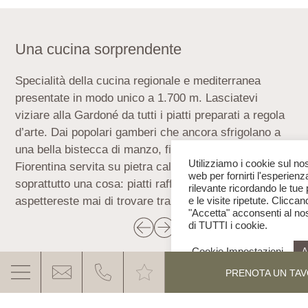
Una cucina sorprendente
Va
di
Specialità della cucina regionale e mediterranea
Il 
presentate in modo unico a 1.700 m. Lasciatevi
Nel
viziare
a
lla
Gardoné
da tutti i piatti preparati a regola
del
d’arte. Dai popolari gamberi che ancora sfrigolano a
las
una bella bistecca di manzo, fino alla
tartare
e alla
ab
Utilizziamo i cookie sul nos
Fiorentina servita su pi
etra
cald
a
. Qui troverete
Do
web per fornirti l'esperienz
soprattutto una cosa: piatti raffinati, che non vi
pe
rilevante ricordando le tue
aspettereste
mai
di trovare tra le montagne.
e le visite ripetute. Clicca
"Accetta" acconsenti al nos
di TUTTI i cookie.
Cookie Impostazioni
A
PRENOTA UN TA