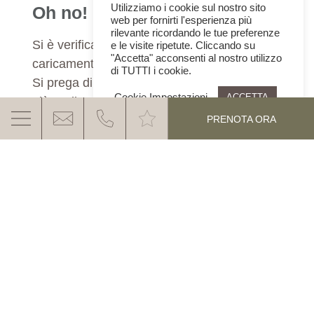
Utilizziamo i cookie sul nostro sito
Oh no!
web per fornirti l'esperienza più
rilevante ricordando le tue preferenze
Si è verificato un errore durante il
e le visite ripetute. Cliccando su
"Accetta" acconsenti al nostro utilizzo
caricamento del modulo di richiesta.
di TUTTI i cookie.
Si prega di ricaricare la pagina o di riprovare
Cookie Impostazioni
ACCETTA
più tardi!
PRENOTA ORA
LA VAL D'EGA VI ASPETTA
Contatti & come arrivare
SCOPRI DI PIÚ
Richiesta
Lavoro & carriera