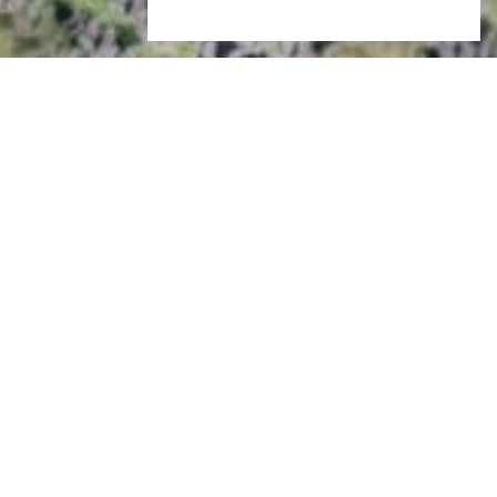
E DALLA VAL
SCOPRI DI PIÚ
lto-Adige. Perchè alla fine,
 e
sorridere, contribuiscono
iempiono la nostra vita di