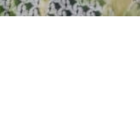
IS: LE MIGLIORI STORI
O-ADIGE
conoscere
SCOPRI DI PIÚ
SCOPRI DI PIÚ
ondo Ganis, ricco di storie dalla
Val d’Ega
in A
le storie? Le storie
ci fanno
riflettere,
sognare
 e a volte ci spingono a vivere esperienze che r