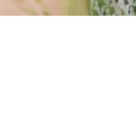
IL MONDO GAN
D'EGA IN ALT
Da sfogliare, guardare e 
SCOPRI DI PIÚ
Vogliamo raccontarvi del m
cosa sarebbe la vita senza 
a costruire il nostro mondo
ricordi indelebili.