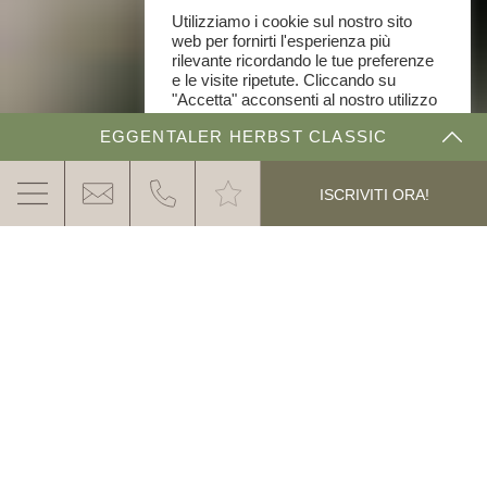
Utilizziamo i cookie sul nostro sito
web per fornirti l'esperienza più
rilevante ricordando le tue preferenze
e le visite ripetute. Cliccando su
"Accetta" acconsenti al nostro utilizzo
di TUTTI i cookie.
EGGENTALER HERBST CLASSIC
Cookie Impostazioni
ACCETTA
THE DOLOMITE RALLYE
ISCRIVITI ORA!
ISCRIZIONE & PREZZI
CLASSIFICHE & IMPRESSIONI
LA GARA D’AUTO D’EPOCA PIÙ DIVERTENTE
DELLE ALPI – DOLOMITI
Scintillanti e rombanti motori cromati si
incontrano ad ottobre per la Eggentaler
SCOPRI DI PIÚ
Herbst Classic.