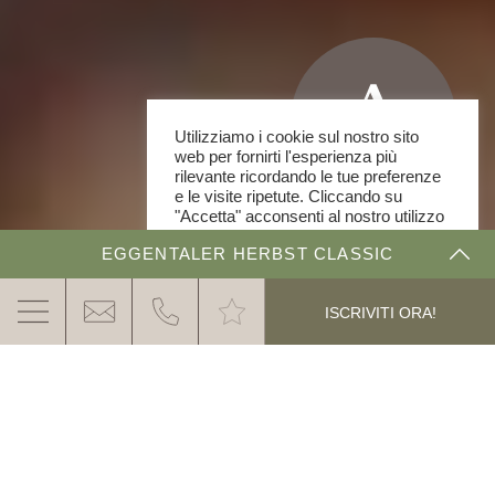
Utilizziamo i cookie sul nostro sito
web per fornirti l'esperienza più
rilevante ricordando le tue preferenze
e le visite ripetute. Cliccando su
"Accetta" acconsenti al nostro utilizzo
di TUTTI i cookie.
EGGENTALER HERBST CLASSIC
Cookie Impostazioni
ACCETTA
THE DOLOMITE RALLYE
ISCRIVITI ORA!
ISCRIZIONE & PREZZI
CLASSIFICHE & IMPRESSIONI
IL RALLY D'AUTO D'EPOCA DELL’ALTO-ADIGE -
DOLOMITI