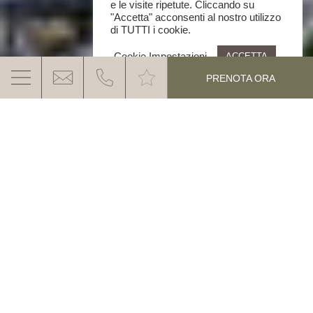
e le visite ripetute. Cliccando su
"Accetta" acconsenti al nostro utilizzo
di TUTTI i cookie.
Cookie Impostazioni
ACCETTA
PRENOTA ORA
DOVE SIAMO
IL NOSTRO HOTEL A
NOVA PONENTE –
OBEREGGEN
SI TROVA IN UNA DELLE PIÙ
BELLE VALLI DELLE DOLOMITI E GODE DI
SCOPRI DI PIÚ
UNA VISTA DA SOGNO SULLA CATENA
MONTUOSA DEL CATINACCIO-
LATEMAR.