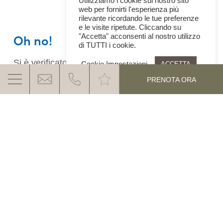
Utilizziamo i cookie sul nostro sito
web per fornirti l'esperienza più
rilevante ricordando le tue preferenze
e le visite ripetute. Cliccando su
Oh no!
"Accetta" acconsenti al nostro utilizzo
di TUTTI i cookie.
Si è verificato un errore imprevisto durante il
Cookie Impostazioni
ACCETTA
caricamento del widget di prenotazione.
PRENOTA ORA
Riprova più tardi.
LA VAL D'EGA VI ASPETTA
Contatti & come arrivare
SCOPRI DI PIÚ
Richiesta
Lavoro & carriera