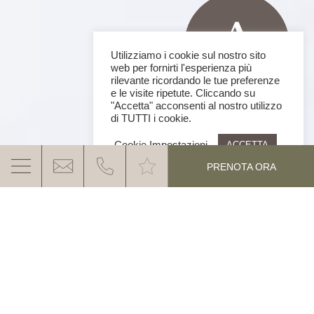
Utilizziamo i cookie sul nostro sito
web per fornirti l'esperienza più
rilevante ricordando le tue preferenze
e le visite ripetute. Cliccando su
"Accetta" acconsenti al nostro utilizzo
di TUTTI i cookie.
Cookie Impostazioni
ACCETTA
PRENOTA ORA
AS YOU LIKE IT
Lasciatevi
sorprendere
da un hotel con qualcosa di
più della mezza
pensione tra le Dolomiti.