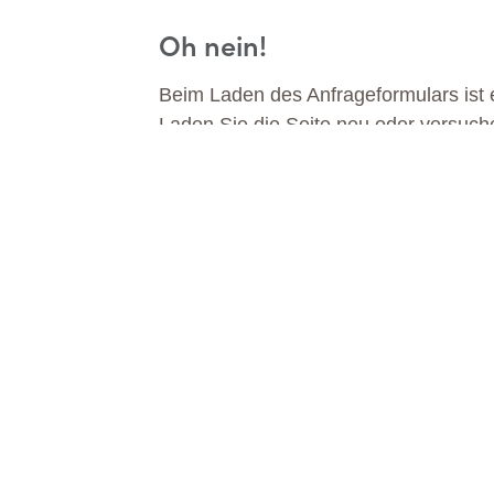
Oh nein!
Beim Laden des Anfrageformulars ist e
Laden Sie die Seite neu oder versuch
DA
MEHR ERFAHREN