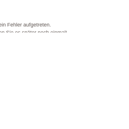
in Fehler aufgetreten.
en Sie es später noch einmal!
S EGGENTAL ERWARTET 
MEHR ERFAHREN
MEHR ERFAHREN