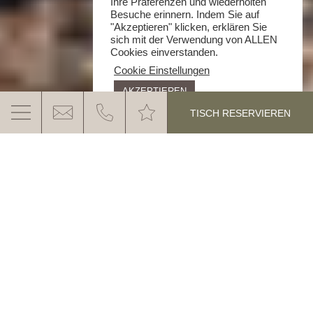
Ihre Präferenzen und wiederholten
Besuche erinnern. Indem Sie auf
"Akzeptieren" klicken, erklären Sie
sich mit der Verwendung von ALLEN
Cookies einverstanden.
Cookie Einstellungen
AKZEPTIEREN
TISCH RESERVIEREN
GANIS MOUNTAIN PARTY
Erleben Sie ehrliche Südtiroler
Gastlichkeit, typische Gerichte, regionale
Köstlichkeiten, kühles Bier und ganz viel
MEHR ERFAHREN
Sonne mit Panoramablick.