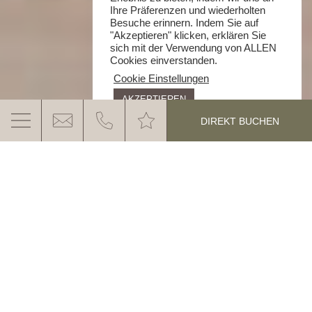
Ihre Präferenzen und wiederholten
Besuche erinnern. Indem Sie auf
"Akzeptieren" klicken, erklären Sie
sich mit der Verwendung von ALLEN
Cookies einverstanden.
Cookie Einstellungen
AKZEPTIEREN
DIREKT BUCHEN
MEHR ERLEBEN, MEHR GENIESSEN – I
HRE INKLUSIVLEISTUNGEN IM URLAUB I
M EGGENTAL
Im Ganis Resort wird Ihr
Urlaub im Eggental in den
MEHR ERFAHREN
Dolomiten
zu einem rundum stimmigen Erlebnis.
Viele besondere Leistungen sind bereits inklusive –