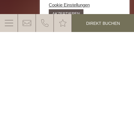
Cookie Einstellungen
AKZEPTIEREN
DIREKT BUCHEN
INCENTIVE REISEN & EVENTS IM GANIS
RESORT IN DEN DOLOMITEN
Schon seit vielen Jahren, bietet das
4 Sterne
Superior Ganis Resort
die perfekten
MEHR ERFAHREN
Rahmenbedingungen für Incentive Reisen, Team
Building oder private Events. Eingebettet im
atemberaubenden Szenario der
Dolomiten, UNESCO
Weltnaturerbe
, schaffen wir hier
#ganismoments
mit Erinnerungsfaktor
– für Privatgruppen und
Firmenkunden.