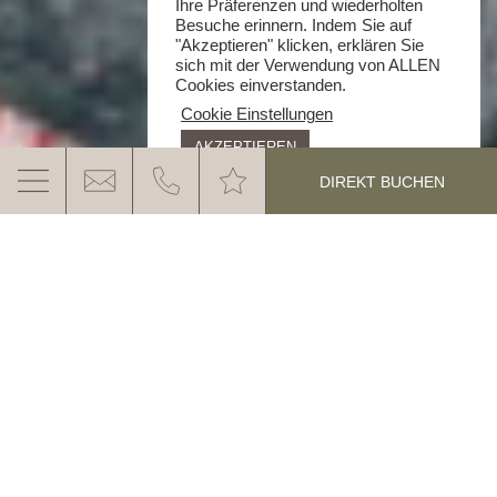
Ihre Präferenzen und wiederholten
Besuche erinnern. Indem Sie auf
"Akzeptieren" klicken, erklären Sie
sich mit der Verwendung von ALLEN
Cookies einverstanden.
Cookie Einstellungen
AKZEPTIEREN
DIREKT BUCHEN
FREIE ZIMMER & SUITEN IM GANIS
RESORT IN DEUTSCHNOFEN – EGGENTAL
Ankommen und Wohlfühlen
Von Ausblick bis Behaglichkeit – im neuen Ganis
MEHR ERFAHREN
Resort in Deutschnofen im Eggental findet jeder sein
persönliches Urlaubszuhause. Eingebettet in die