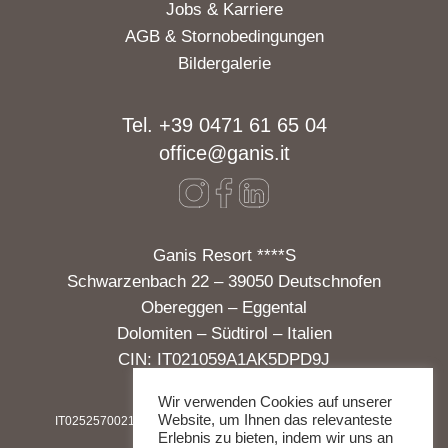
Jobs & Karriere
AGB & Stornobedingungen
Bildergalerie
Tel. +39 0471 61 65 04
office@ganis.it
Ganis Resort ****S
Schwarzenbach 22 – 39050 Deutschnofen
Obereggen – Eggental
Dolomiten – Südtirol – Italien
CIN: IT021059A1AK5DPD9J
Wir verwenden Cookies auf unserer
Website, um Ihnen das relevanteste
IT02525700213
|
IMPRESSUM
|
DATENSCHUTZ
|
SOCIAL WALL
Erlebnis zu bieten, indem wir uns an