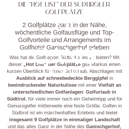
DIE "HOT LIST" DER SÜDTIROLER
GOLFPLÄTZE
2 Golfplätze ganz in der Nähe,
wöchentliche Golfausflüge und Top-
Golfvorteile und Arrangements im
Golfhotel Ganischgerhof erleben
Was hat die Golfregion Südtirol alles zu bieten? Mit
dieser
„Hot List“ der Golfplätze
gibt Markus einen
kurzen Überblick für Ihren Golfurlaub. Abschlagen mit
Ausblick auf schneebedeckte Berggipfel
in
beeindruckender Naturkulisse
mit einer
Vielfalt an
unterschiedlichen Golfanlagen
:
Golfurlaub in
Südtirol
, für viele immer noch ein Geheimtipp und für
Genussgolfer mittlerweile eine feste Größe. Golfen in
Südtirol ist ein märchenhaftes Erlebnis und bietet
insgesamt 9 Golfplätze in einmaliger Landschaft
und das alles Ganz in der Nähe des
Ganischgerhof,