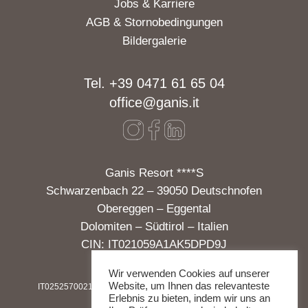
Jobs & Karriere
AGB & Stornobedingungen
Bildergalerie
Tel. +39 0471 61 65 04
office@ganis.it
Ganis Resort ****S
Schwarzenbach 22 – 39050 Deutschnofen
Obereggen – Eggental
Dolomiten – Südtirol – Italien
CIN: IT021059A1AK5DPD9J
Wir verwenden Cookies auf unserer
Website, um Ihnen das relevanteste
IT02525700213
|
IMPRESSUM
|
DATENSCHUTZ
|
SOCIAL WALL
Erlebnis zu bieten, indem wir uns an