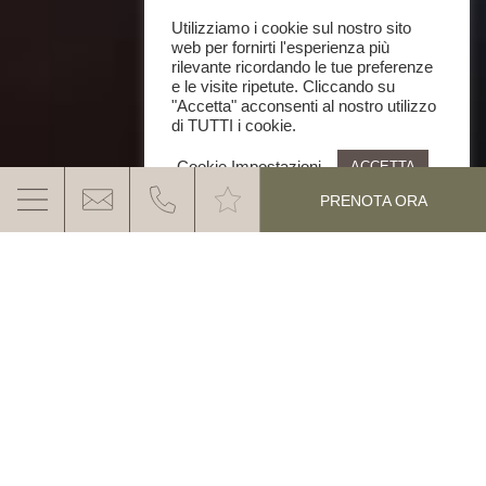
Utilizziamo i cookie sul nostro sito
web per fornirti l'esperienza più
rilevante ricordando le tue preferenze
e le visite ripetute. Cliccando su
"Accetta" acconsenti al nostro utilizzo
di TUTTI i cookie.
Cookie Impostazioni
ACCETTA
PRENOTA ORA
GANIS EXPERIENCES – MOMENTI
SPECIALI CHE RESTANO
Una vacanza al Ganis Resort è molto più di semplice
relax – è una collezione di momenti speciali.
SCOPRI DI PIÚ
Con le nostre
Ganis Experiences nelle Dolomiti
vi