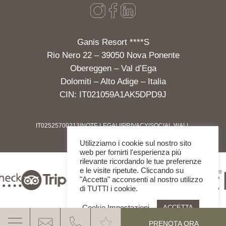
Ganis Resort ****S
Rio Nero 22 – 39050 Nova Ponente
Obereggen – Val d’Ega
Dolomiti – Alto Adige – Italia
CIN: IT021059A1AK5DPD9J
IT02525700213
|
NOTE LEGALI
|
PRIVACY
|
SOCIAL WALL
Utilizziamo i cookie sul nostro sito
web per fornirti l'esperienza più
rilevante ricordando le tue preferenze
e le visite ripetute. Cliccando su
"Accetta" acconsenti al nostro utilizzo
di TUTTI i cookie.
Cookie Impostazioni
ACCETTA
PRENOTA ORA