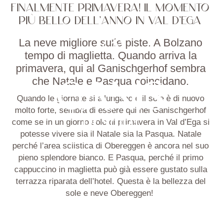
FINALMENTE PRIMAVERA! IL MOMENTO
PIÙ BELLO DELL'ANNO IN VAL D'EGA
La neve migliore sulle piste. A Bolzano
tempo di maglietta. Quando arriva la
primavera, qui al Ganischgerhof sembra
che Natale e Pasqua coincidano.
Quando le giornate si allungano e il sole è di nuovo
molto forte, sembra di essere qui nel
Ganischgerhof
come se in un giorno solo di primavera in Val d’Ega si
potesse vivere sia il Natale sia la Pasqua. Natale
perché l’area sciistica di
Obereggen
è ancora nel suo
pieno splendore bianco. E Pasqua, perché il primo
cappuccino in maglietta può già essere gustato sulla
terrazza riparata dell’hotel. Questa è la bellezza del
sole e neve
Obereggen
!