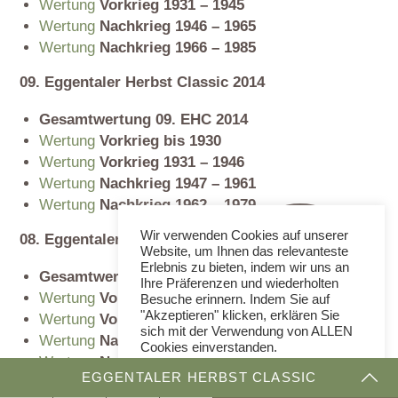
Wertung
Vorkrieg 1931 – 1945
Wertung
Nachkrieg 1946 – 1965
Wertung
Nachkrieg 1966 – 1985
09. Eggentaler Herbst Classic 2014
Gesamtwertung 09. EHC 2014
Wertung
Vorkrieg bis 1930
Wertung
Vorkrieg 1931 – 1946
Wertung
Nachkrieg 1947 – 1961
Wertung
Nachkrieg 1962 – 1979
Wir verwenden Cookies auf unserer
08. Eggentaler Herbst Classic 2013
Website, um Ihnen das relevanteste
Erlebnis zu bieten, indem wir uns an
Gesamtwertung 08. EHC 2013
Ihre Präferenzen und wiederholten
Wertung
Vorkrieg bis 1930
Besuche erinnern. Indem Sie auf
"Akzeptieren" klicken, erklären Sie
Wertung
Vorkrieg 1931 – 1946
sich mit der Verwendung von ALLEN
Wertung
Nachkrieg 1947 – 1961
Cookies einverstanden.
Wertung
Nachkrieg 1962 – 1979
Cookie Einstellungen
EGGENTALER HERBST CLASSIC
07. Eggentaler Herbst Classic 2012
AKZEPTIEREN