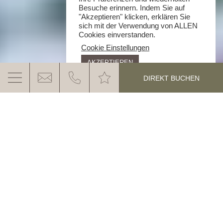
Besuche erinnern. Indem Sie auf
"Akzeptieren" klicken, erklären Sie
sich mit der Verwendung von ALLEN
Cookies einverstanden.
Cookie Einstellungen
AKZEPTIEREN
DIREKT BUCHEN
FOREVER YOUNG - 20 JAHRE EHC
„Die Eggentaler Herbst Classic ist für
mich immer noch etwas ganz
Besonderes“, sagt Karl Pardeller. Auch
MEHR ERFAHREN
wenn der Deutschnofener bislang jedes
Mal bei der Rallye in den Dolomiten